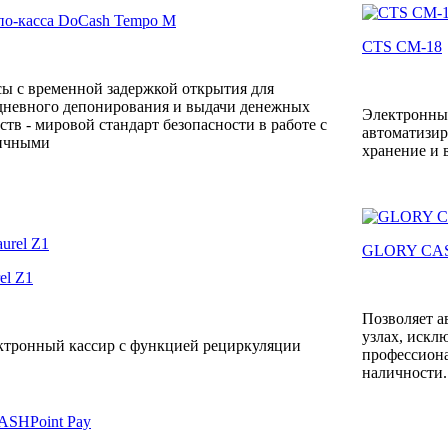
по-касса DoCash Tempo M
CTS CM-18
сы с временной задержкой открытия для
дневного депонирования и выдачи денежных
Электронны
ств - мировой стандарт безопасности в работе с
автоматизир
ичными
хранение и 
GLORY CAS
el Z1
Позволяет а
узлах, искл
ктронный кассир с функцией рециркуляции
профессиона
наличности.