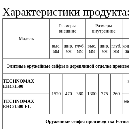
Характеристики продукта
Размеры
Размеры
внешние
внутренние
Модель
выс,
шир,
глуб,
выс,
шир,
глуб,
ко
мм
мм
мм
мм
мм
мм
з
Элитные оружейные сейфы в деревянной отделке прои
TECHNOMAX
EHC/1500
1520
470
360
1300
375
260
TECHNOMAX
эл
EHC/1500 EL
Оружейные сейфы производства Format